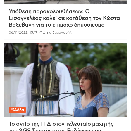
Υπόθεση παρακολουθήσεων: O
Εισαγγελέας καλεί σε κατάθεση τον Κώστα
Βαξεβάνη για το επίμαχο δημοσίευμα
06/11/2022, 15:17
Φώτης Εμμανουήλ
Ελλάδα
To αντίο της ΠτΔ στον τελευταίο μαχητής
του 2/39 Συντάγματος Ευζώνων που