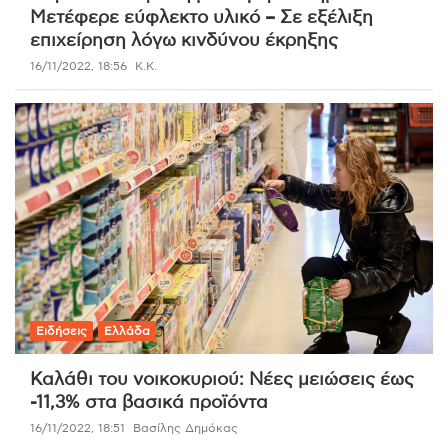
Μετέφερε εύφλεκτο υλικό – Σε εξέλιξη
επιχείρηση λόγω κινδύνου έκρηξης
16/11/2022, 18:56
K.K.
Ειδήσεις
Ελλάδα
Καλάθι του νοικοκυριού: Νέες μειώσεις έως
-11,3% στα βασικά προϊόντα
16/11/2022, 18:51
Βασίλης Δημόκας