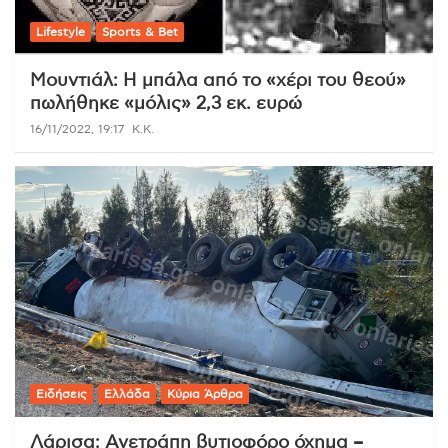
Lifestyle
Sports & Bet
Μουντιάλ: Η μπάλα από το «χέρι του θεού»
πωλήθηκε «μόλις» 2,3 εκ. ευρώ
16/11/2022, 19:17
K.K.
Ειδήσεις
Ελλάδα
Κύρια Άρθρα
Λάρισα: Ανετράπη βυτιοφόρο όχημα –