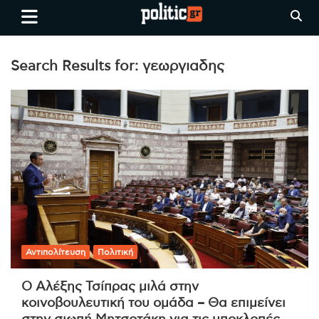
Skip
politic.gr
Ειδήσεις απο τη
to
Θεσσαλονίκη, την Ελλάδα και
content
όλο τον Κόσμο
Search Results for:
γεωργιαδης
Αντιπολίτευση
Πολιτική
Ο Αλέξης Τσίπρας μιλά στην
κοινοβουλευτική του ομάδα – Θα επιμείνει