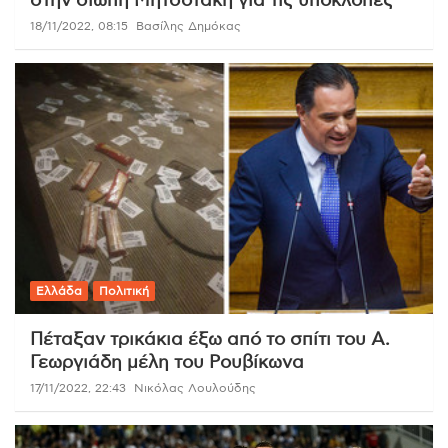
στην σιωπή Μητσοτάκη για τις υποκλοπές
18/11/2022, 08:15
Βασίλης Δημόκας
Ελλάδα
Πολιτική
Πέταξαν τρικάκια έξω από το σπίτι του Α.
Γεωργιάδη μέλη του Ρουβίκωνα
17/11/2022, 22:43
Νικόλας Λουλούδης