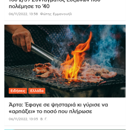
πολέμησε το ’40
06/11/2022, 13:58
Φώτης Εμμανουήλ
Ειδήσεις
Ελλάδα
Άρτα: Έφαγε σε ψησταριά κι γύρισε να
«αρπάξει» το ποσό που πλήρωσε
06/11/2022, 13:05
Β. Γ.